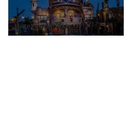
Hôtel Cap Pirate****
Sie werden sich wie ein echter Pirat fühlen! Geschaffen
für alle geschichts- und luxushungrigen Abenteurer.
Camping les Sables d’Or ****