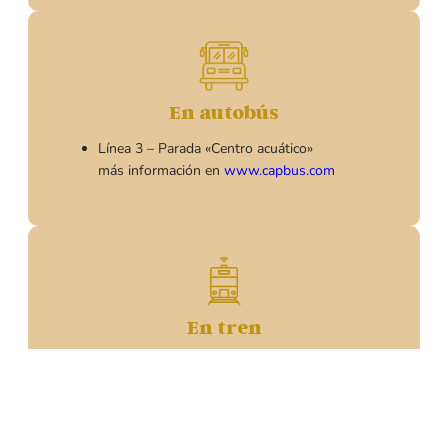
En autobús
Línea 3 – Parada «Centro acuático»
más información en
www.capbus.com
En tren
Beziers : 40kms
Agde : 5,4kms
Montpellier : 65kms