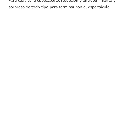
Para cada cena espectáculo, recepción y entretenimiento y
sorpresa de todo tipo para terminar con el espectáculo.
Para cualquier reserva confirmada, la mesa está disponible
para los invitados por una tiempo de 90 minutos.
Nota
:Se
desaconseja a los niños pequeños y a las personas que
padezcan acúfenos que vean la cena-espectáculo, ya que los
diversos efectos especiales son muy ruidosos.
Menú de la cena
DINNER SHOW MENU
El sábado 4 julio
De miércoles a sábado, del 8 al 31 de julio
De miércoles a domingo, del 1 al 29 de agosto
Menú de la cena
Teléfono
:
0619283766