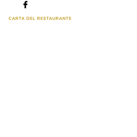
CARTA DEL RESTAURANTE
Descubra también…
Nuestros otros
restaurantes
Nuestros
alojamientos