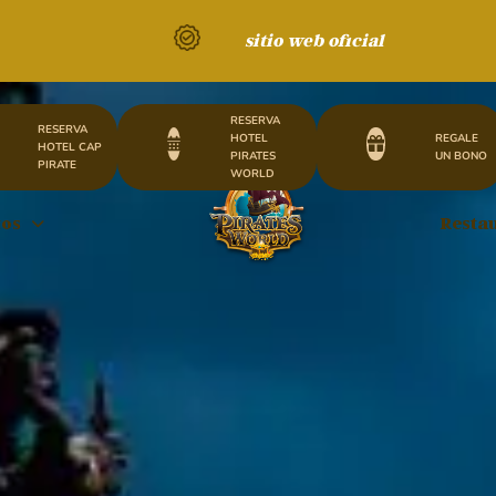
sitio web oficial
RESERVA
RESERVA
HOTEL
REGALE
HOTEL CAP
PIRATES
UN BONO
PIRATE
WORLD
tos
Resta