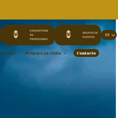
CONVERTIRSE
GRUPOS DE
ES
EN
EVENTOS
PROPIETARIO
uración
Prepare su visita
Contacto