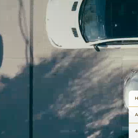
H
A
4