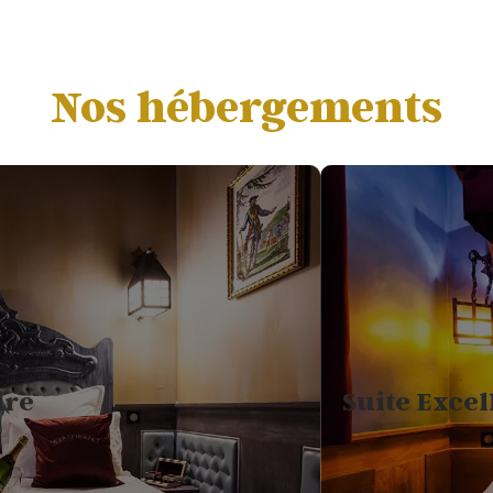
Nos hébergements
ire
Suite Exce
1
6
LIT DOUBLE
P