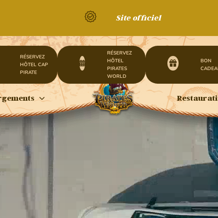
Site officiel
RÉSERVEZ
RÉSERVEZ
HÔTEL
BON
HÔTEL CAP
PIRATES
CADEA
PIRATE
WORLD
rgements
Restaurat