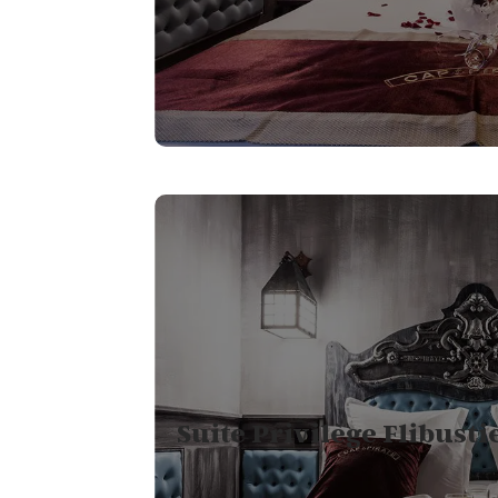
2
LITS SIMPLES ET 1
CANAPÉ LIT
1
JARDIN PRIVATIF
Suite Privilège Flibusti