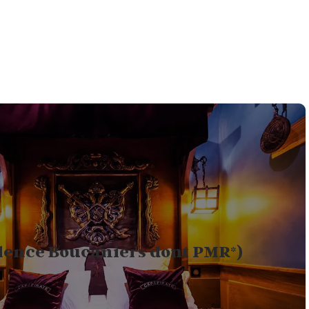
llence Boucaniers dont PMR*)
1
ERSONNES
LIT DOUBLE