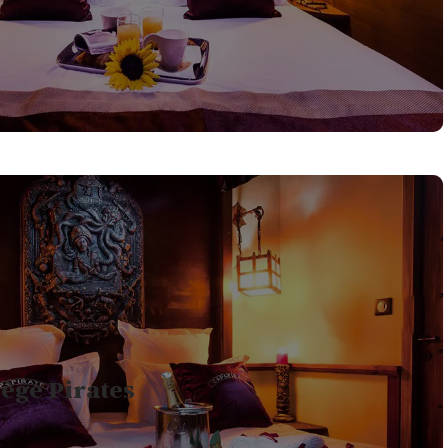
TS SIMPLES ET 1
1
CUISINE ÉQUIPÉ
NAPÉ LIT
1
RDIN PRIVATIF
JACUZZI 4 PLACES
lège Pirates