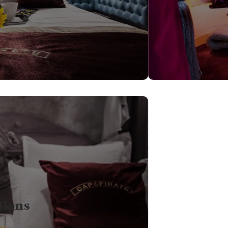
1
4
LIT DOUBLE
P
1
1
CUISINE ÉQUIPÉ
CA
1
TE
llons