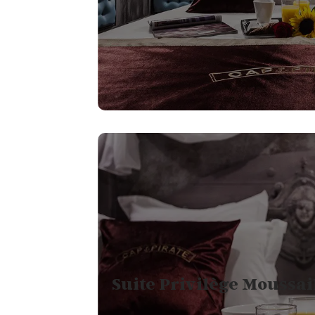
6
PERSONNES
2
LITS SIMPLES ET 1
CANAPÉ LIT
1
JARDIN OU TERRASSE
Suite Privilège Moussai