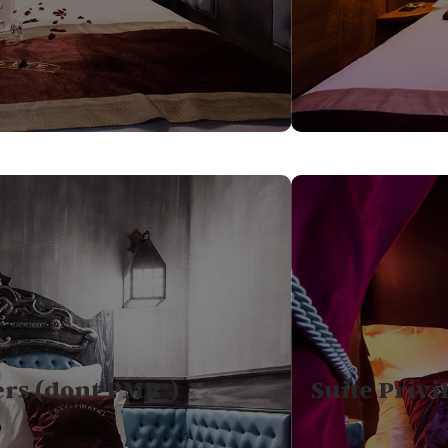
2
LI
1
CUISINE ÉQUIPÉ
CA
1
1
JACUZZI 4 PLACES
JA
ers (dont PMR*)
Suite Privi