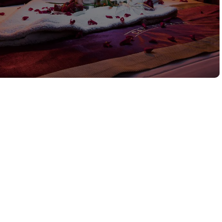
1
ERSONNES
LIT DOUBLE
1
NAPÉ LIT
CUISINE ÉQUIPÉ
RRASSE PRIVATIVE