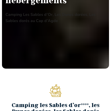
hébergements
Camping Les Sables d’Or, Les Dunes dorées, Les
Sables dorés au Cap d’Agde
Camping les Sables d’or****, les