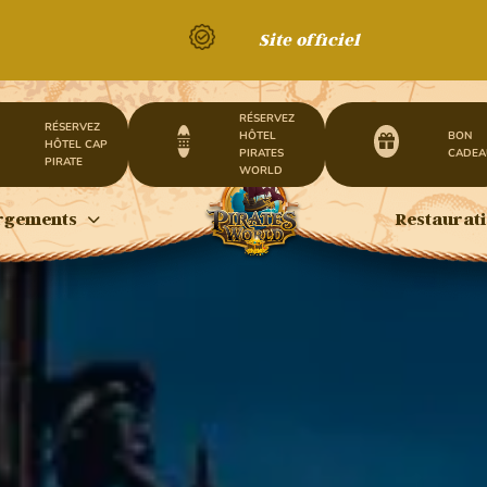
Site officiel
RÉSERVEZ
RÉSERVEZ
HÔTEL
BON
HÔTEL CAP
PIRATES
CADEA
PIRATE
WORLD
rgements
Restaurat